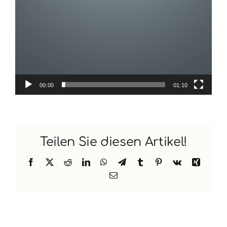
00:00
01:10
Teilen Sie diesen Artikel!
Facebook
X
Reddit
LinkedIn
WhatsApp
Telegram
Tumblr
Pinterest
Vk
Xing
E-
Mail