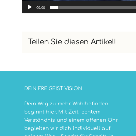
00:00
Teilen Sie diesen Artikel!
DEIN FREIGEIST VISION
Dein Weg zu mehr Wohlbefinden
beginnt hier. Mit Zeit, echtem
Verständnis und einem offenen Ohr
begleiten wir dich individuell auf