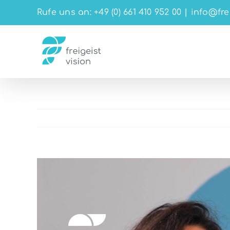
Zum
Rufe uns an: +49 (0) 661 410 952 00
|
info@fre
Inhalt
springen
Video-
Player