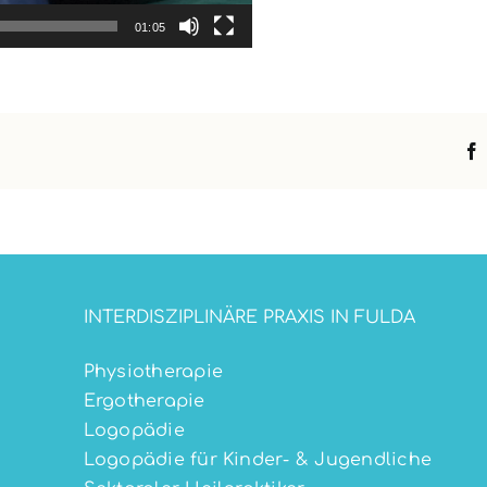
01:05
INTERDISZIPLINÄRE PRAXIS IN FULDA
Physiotherapie
Ergotherapie
Logopädie
Logopädie für Kinder- & Jugendliche