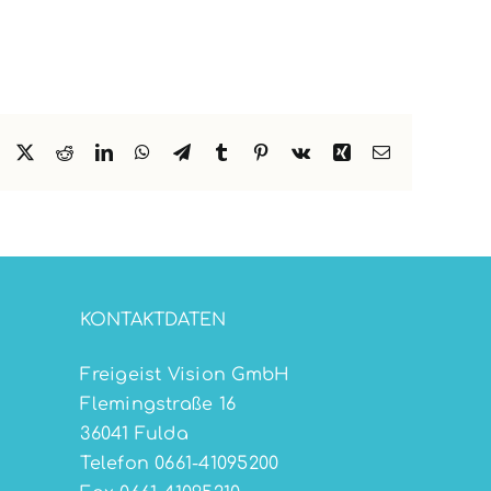
Facebook
X
Reddit
LinkedIn
WhatsApp
Telegram
Tumblr
Pinterest
Vk
Xing
E-
Mail
KONTAKTDATEN
Freigeist Vision GmbH
Flemingstraße 16
36041 Fulda
Telefon 0661-41095200