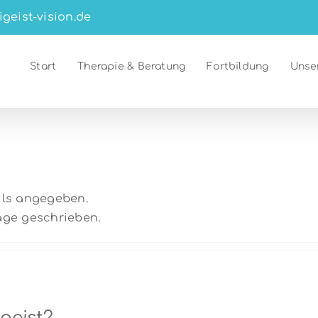
igeist-vision.de
Start
Therapie & Beratung
Fortbildung
Unse
ails angegeben.
äge geschrieben.