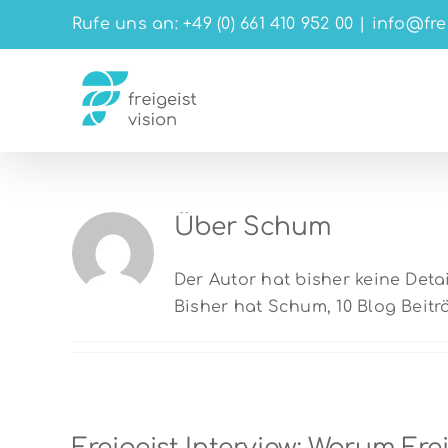
Zum
Rufe uns an: +49 (0) 661 410 952 00
|
info@fre
Inhalt
springen
Über
Schum
Der Autor hat bisher keine Det
Bisher hat Schum, 10 Blog Beitr